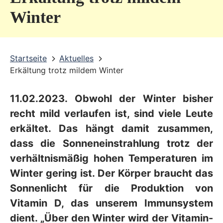
v
Winter
i
c
Startseite
Aktuelles
e
Erkältung trotz mildem Winter
b
e
11.02.2023. Obwohl der Winter bisher
r
recht mild verlaufen ist, sind viele Leute
e
erkältet. Das hängt damit zusammen,
dass die Sonneneinstrahlung trotz der
i
verhältnismäßig hohen Temperaturen im
c
Winter gering ist. Der Körper braucht das
h
Sonnenlicht für die Produktion von
Vitamin D, das unserem Immunsystem
dient. „Über den Winter wird der Vitamin-