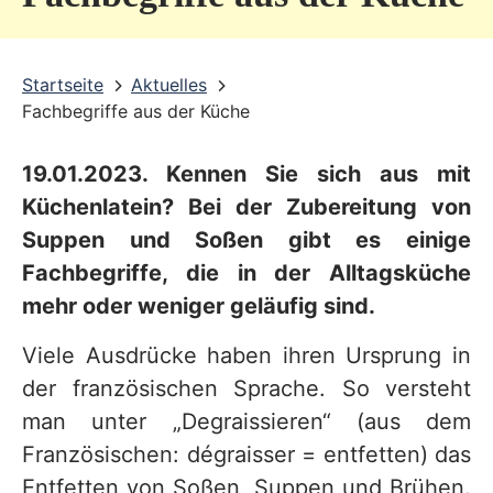
v
i
Startseite
Aktuelles
c
Fachbegriffe aus der Küche
e
b
19.01.2023. Kennen Sie sich aus mit
Küchenlatein? Bei der Zubereitung von
e
Suppen und Soßen gibt es einige
r
Fachbegriffe, die in der Alltagsküche
e
mehr oder weniger geläufig sind.
i
c
Viele Ausdrücke haben ihren Ursprung in
der französischen Sprache. So versteht
h
man unter „Degraissieren“ (aus dem
Französischen: dégraisser = entfetten) das
Entfetten von Soßen, Suppen und Brühen.