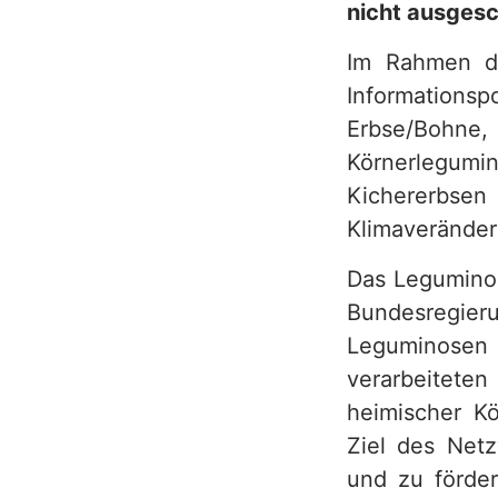
nicht ausgesc
h
Im Rahmen de
Informations
Erbse/Bohne
Körnerlegumin
Kichererbse
Klimaveränder
Das Leguminos
Bundesregier
Leguminosen i
verarbeiteten
heimischer Kö
Ziel des Netz
und zu förder