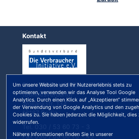
Kontakt
Die VERBRAUCHER INITIATIVE e.V.
Um unsere Website und Ihr Nutzererlebnis stets zu
optimieren, verwenden wir das Analyse Tool Google
(Bundesverband)
Analytics. Durch einen Klick auf „Akzeptieren“ stimme
Wollankstr. 134
der Verwendung von Google Analytics und den zugeh
13187 Berlin
Cookies zu. Sie haben jederzeit die Möglichkeit, dies
widerrufen.
Tel. 030 / 53 60 73 - 3
Nähere Informationen finden Sie in unserer
Fax 030 / 53 60 73 - 45