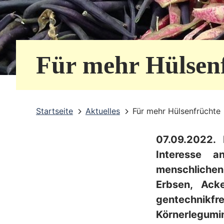
e
r
v
Für mehr Hülsen
i
c
e
Startseite
Aktuelles
Für mehr Hülsenfrüchte
b
07.09.2022. 
e
Interesse a
r
menschlichen
e
Erbsen, Ack
i
gentechni
Körnerlegumin
c