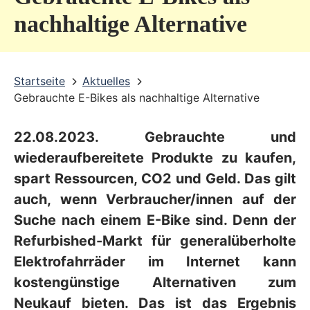
v
nachhaltige Alternative
i
c
Startseite
Aktuelles
e
Gebrauchte E-Bikes als nachhaltige Alternative
b
e
22.08.2023. Gebrauchte und
r
wiederaufbereitete Produkte zu kaufen,
e
spart Ressourcen, CO2 und Geld. Das gilt
auch, wenn Verbraucher/innen auf der
i
Suche nach einem E-Bike sind. Denn der
c
Refurbished-Markt für generalüberholte
h
Elektrofahrräder im Internet kann
kostengünstige Alternativen zum
Neukauf bieten. Das ist das Ergebnis