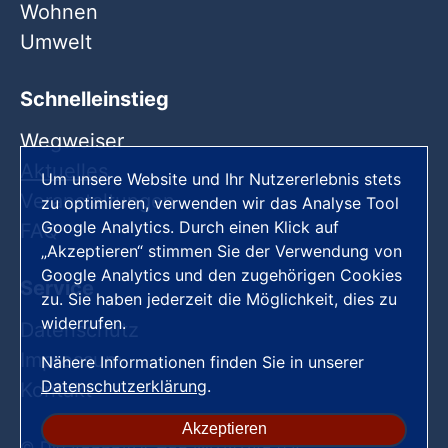
Wohnen
Umwelt
Schnelleinstieg
Wegweiser
Aktuelles
Um unsere Website und Ihr Nutzererlebnis stets
Veranstaltungen
zu optimieren, verwenden wir das Analyse Tool
Google Analytics. Durch einen Klick auf
FAQ
„Akzeptieren“ stimmen Sie der Verwendung von
Google Analytics und den zugehörigen Cookies
Service
zu. Sie haben jederzeit die Möglichkeit, dies zu
widerrufen.
Datenschutz
Impressum
Nähere Informationen finden Sie in unserer
Datenschutzerklärung
.
Kontakt
Akzeptieren
© Die VERBRAUCHER INITIATIVE e.V.