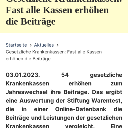
v
Fast alle Kassen erhöhen
i
die Beiträge
c
e
b
Startseite
Aktuelles
Gesetzliche Krankenkassen: Fast alle Kassen
e
erhöhen die Beiträge
r
e
03.01.2023. 54 gesetzliche
i
Krankenkassen erhöhen zum
c
Jahreswechsel ihre Beiträge. Das ergibt
eine Auswertung der Stiftung Warentest,
h
die in einer Online-Datenbank die
Beiträge und Leistungen der gesetzlichen
Krankenkassen vergleicht. Eine