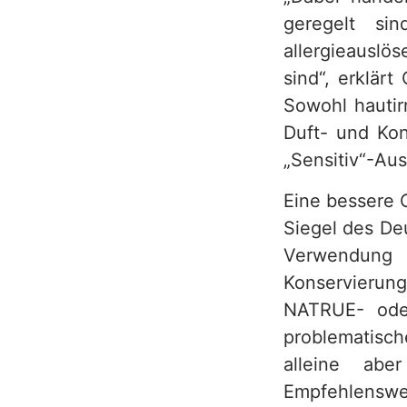
geregelt si
h
allergieauslö
sind“, erklär
Sowohl hautir
Duft- und Kon
„Sensitiv“-Aus
Eine bessere 
Siegel des De
Verwendung 
Konservierung
NATRUE- ode
problematisch
alleine abe
Empfehlensw