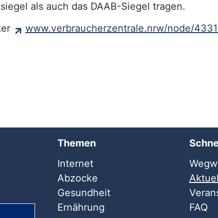
siegel als auch das DAAB-Siegel tragen.
ter
www.verbraucherzentrale.nrw/node/433
Themen
Schne
Internet
Wegwe
Abzocke
Aktuel
Gesundheit
Veran
Ernährung
FAQ