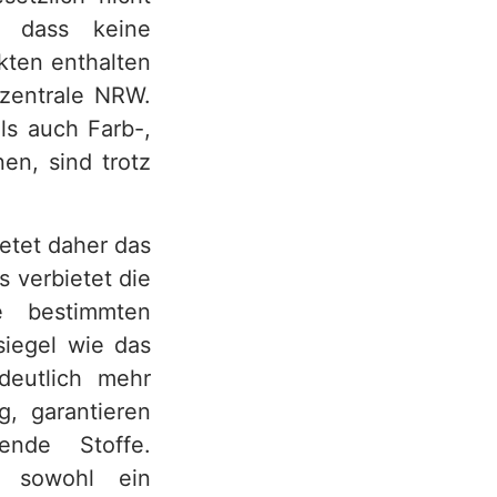
, dass keine
kten enthalten
rzentrale NRW.
ls auch Farb-,
en, sind trotz
etet daher das
 verbietet die
e bestimmten
siegel wie das
eutlich mehr
g, garantieren
ende Stoffe.
e sowohl ein