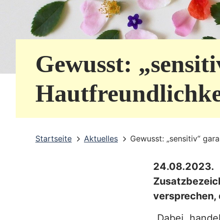
e
r
v
Gewusst: „sensiti
i
c
Hautfreundlichke
e
b
Startseite
Aktuelles
Gewusst: „sensitiv“ gara
e
r
24.08.2023
e
Zusatzbezei
i
versprechen, 
c
„Dabei hande