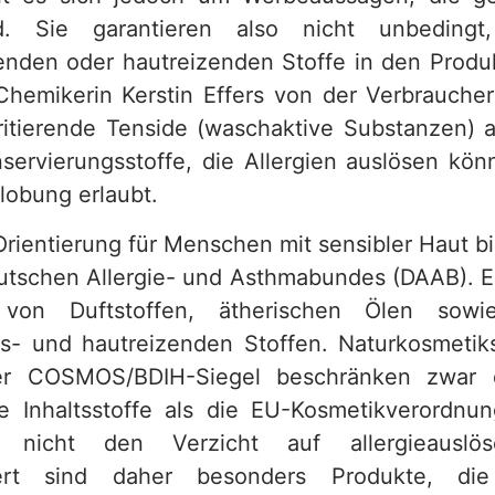
nd. Sie garantieren also nicht unbedingt
senden oder hautreizenden Stoffe in den Produ
t Chemikerin Kerstin Effers von der Verbrauche
ritierende Tenside (waschaktive Substanzen) a
servierungsstoffe, die Allergien auslösen könn
lobung erlaubt.
Orientierung für Menschen mit sensibler Haut bi
utschen Allergie- und Asthmabundes (DAAB). Es
von Duftstoffen, ätherischen Ölen sowi
s- und hautreizenden Stoffen. Naturkosmetik
r COSMOS/BDIH-Siegel beschränken zwar d
e Inhaltsstoffe als die EU-Kosmetikverordnun
r nicht den Verzicht auf allergieauslös
ert sind daher besonders Produkte, di