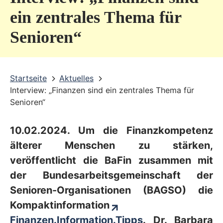
v
ein zentrales Thema für
i
Senioren“
c
e
b
Startseite
Aktuelles
Interview: „Finanzen sind ein zentrales Thema für
e
Senioren“
r
e
10.02.2024. Um die Finanzkompetenz
i
älterer Menschen zu stärken,
c
veröffentlicht die BaFin zusammen mit
der Bundesarbeitsgemeinschaft der
h
Senioren-Organisationen (BAGSO) die
Kompaktinformation
Finanzen.Information.Tipps
. Dr. Barbara