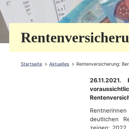
e
r
v
Rentenversicheru
i
c
e
Startseite
Aktuelles
Rentenversicherung: Ber
b
26.11.2021.
e
voraussichtli
r
Rentenversic
e
Rentnerinne
i
deutlichen R
c
zeigen: 2022 