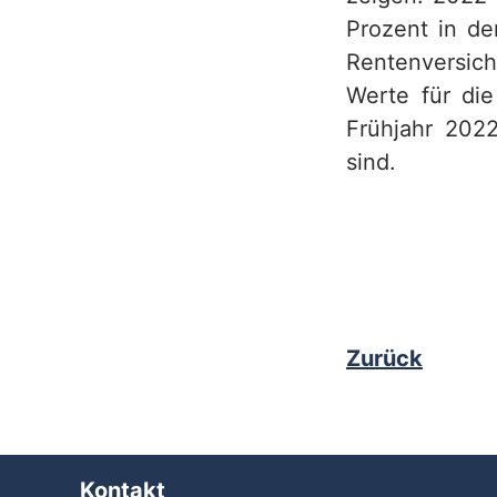
Prozent in de
h
Rentenversich
Werte für die
Frühjahr 202
sind.
Zurück
Kontakt