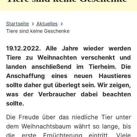
v
i
Startseite
Aktuelles
c
Tiere sind keine Geschenke
e
b
19.12.2022. Alle Jahre wieder werden
Tiere zu Weihnachten verschenkt und
e
landen anschließend im Tierheim. Die
r
Anschaffung eines neuen Haustieres
e
sollte daher gut überlegt sein. Wir zeigen,
i
was der Verbraucher dabei beachten
c
sollte.
h
Die Freude über das niedliche Tier unter
dem Weihnachtsbaum währt so lange, bis
die erste Ernüchterung eintritt. Viele