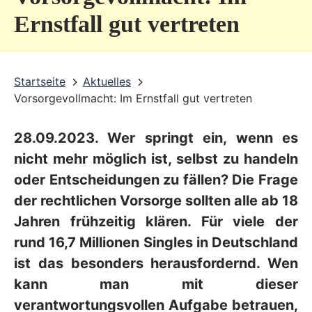
v
Ernstfall gut vertreten
i
c
Startseite
Aktuelles
e
Vorsorgevollmacht: Im Ernstfall gut vertreten
b
e
28.09.2023. Wer springt ein, wenn es
r
nicht mehr möglich ist, selbst zu handeln
e
oder Entscheidungen zu fällen? Die Frage
der rechtlichen Vorsorge sollten alle ab 18
i
Jahren frühzeitig klären. Für viele der
c
rund 16,7 Millionen Singles in Deutschland
h
ist das besonders herausfordernd. Wen
kann man mit dieser
verantwortungsvollen Aufgabe betrauen,