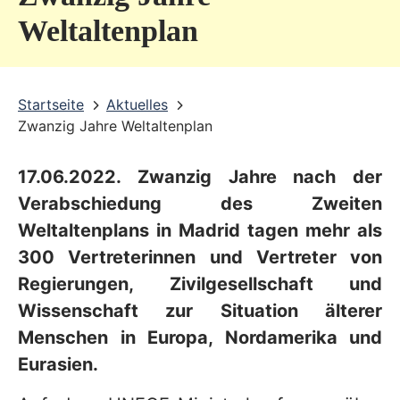
v
Weltaltenplan
i
c
Startseite
Aktuelles
e
Zwanzig Jahre Weltaltenplan
b
e
17.06.2022. Zwanzig Jahre nach der
r
Verabschiedung des Zweiten
e
Weltaltenplans in Madrid tagen mehr als
300 Vertreterinnen und Vertreter von
i
Regierungen, Zivilgesellschaft und
c
Wissenschaft zur Situation älterer
h
Menschen in Europa, Nordamerika und
Eurasien.