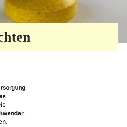
chten
Versorgung
ßes
ie
Anwender
en.