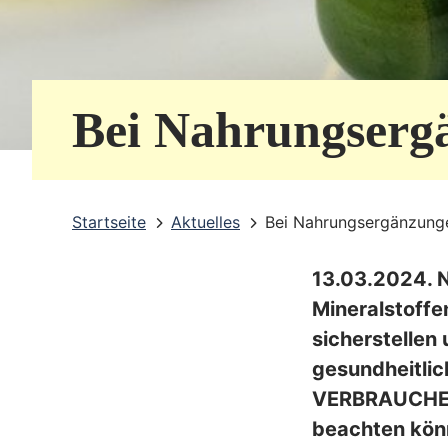
e
r
v
Bei Nahrungsergä
i
c
e
Startseite
Aktuelles
Bei Nahrungsergänzunge
b
13.03.2024. 
e
Mineralstoffe
r
sicherstellen
e
gesundheitlic
i
VERBRAUCHER 
beachten kön
c