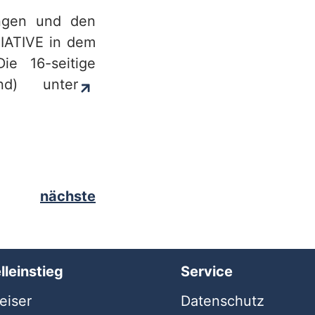
ungen und den
TIATIVE in dem
ie 16-seitige
d) unter
nächste
lleinstieg
Service
iser
Datenschutz