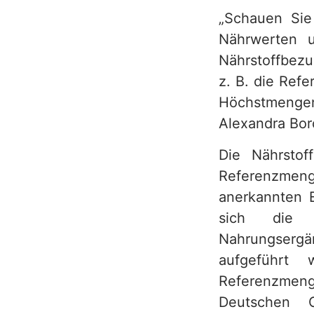
„Schauen Sie
h
Nährwerten u
Nährstoffbezu
z. B. die Ref
Höchstmengene
Alexandra Bo
Die Nährstof
Referenzmenge
anerkannten 
sich die 
Nahrungsergä
aufgeführt
Referenzmeng
Deutschen G