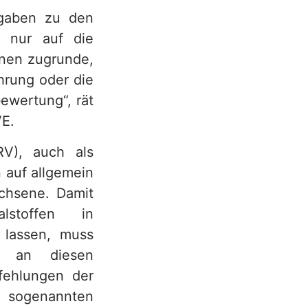
ngaben zu den
t nur auf die
onen zugrunde,
hrung oder die
ewertung“, rät
E.
RV), auch als
 auf allgemein
chsene. Damit
stoffen in
 lassen, muss
s an diesen
fehlungen der
 sogenannten