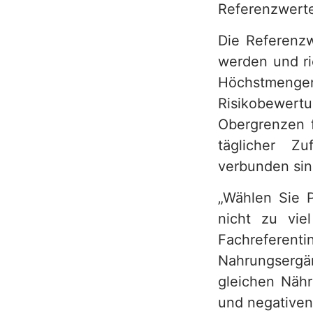
Referenzwerten
Die Referenz
werden und ri
Höchstmengen 
Risikobewertu
Obergrenzen f
täglicher Z
verbunden sin
„Wählen Sie P
nicht zu vie
Fachreferen
Nahrungsergä
gleichen Näh
und negativen