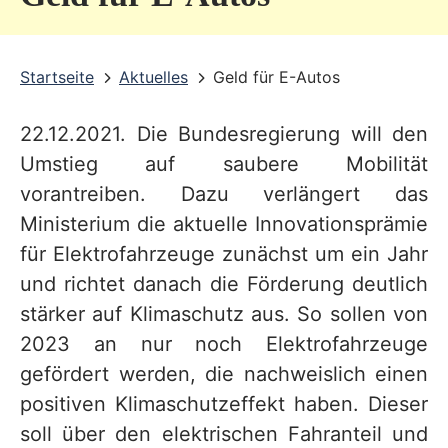
v
i
Startseite
Aktuelles
Geld für E-Autos
c
e
22.12.2021. Die Bundesregierung will den
b
Umstieg auf saubere Mobilität
e
vorantreiben. Dazu verlängert das
r
Ministerium die aktuelle Innovationsprämie
für Elektrofahrzeuge zunächst um ein Jahr
e
und richtet danach die Förderung deutlich
i
stärker auf Klimaschutz aus. So sollen von
c
2023 an nur noch Elektrofahrzeuge
h
gefördert werden, die nachweislich einen
positiven Klimaschutzeffekt haben. Dieser
soll über den elektrischen Fahranteil und