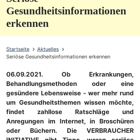
v
Gesundheitsinformationen
i
erkennen
c
e
b
Startseite
Aktuelles
Seriöse Gesundheitsinformationen erkennen
e
r
06.09.2021. Ob Erkrankungen,
e
Behandlungsmethoden oder eine
i
gesündere Lebensweise - wer mehr rund
c
um Gesundheitsthemen wissen möchte,
h
findet zahllose Ratschläge und
Anregungen im Internet, in Broschüren
oder Büchern. Die VERBRAUCHER