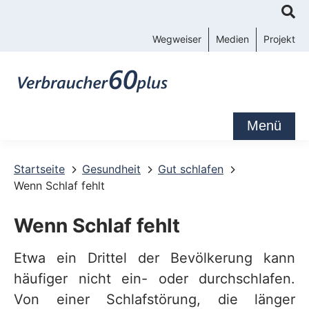
K
o
Wegweiser
Medien
Projekt
n
t
a
k
Menü
t
-
Startseite
Gesundheit
Gut schlafen
Wenn Schlaf fehlt
u
n
Wenn Schlaf fehlt
d
S
Etwa ein Drittel der Bevölkerung kann
häufiger nicht ein- oder durchschlafen.
e
Von einer Schlafstörung, die länger
r