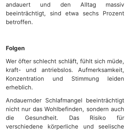
andauert und den Alltag massiv
v
beeinträchtigt, sind etwa sechs Prozent
i
betroffen.
c
e
b
Folgen
e
Wer öfter schlecht schläft, fühlt sich müde,
r
kraft- und antriebslos. Aufmerksamkeit,
e
Konzentration und Stimmung leiden
i
erheblich.
c
Andauernder Schlafmangel beeinträchtigt
h
nicht nur das Wohlbefinden, sondern auch
die Gesundheit. Das Risiko für
verschiedene körperliche und seelische