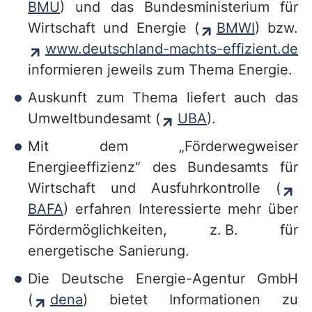
BMU
) und das Bundesministerium für
v
Wirtschaft und Energie (
BMWI
) bzw.
i
www.deutschland-machts-effizient.de
c
informieren jeweils zum Thema Energie.
e
Auskunft zum Thema liefert auch das
b
Umweltbundesamt (
UBA
).
e
Mit dem „Förderwegweiser
r
Energieeffizienz“ des Bundesamts für
e
Wirtschaft und Ausfuhrkontrolle (
i
BAFA
) erfahren Interessierte mehr über
c
Fördermöglichkeiten, z. B. für
h
energetische Sanierung.
Die Deutsche Energie-Agentur GmbH
(
dena
) bietet Informationen zu