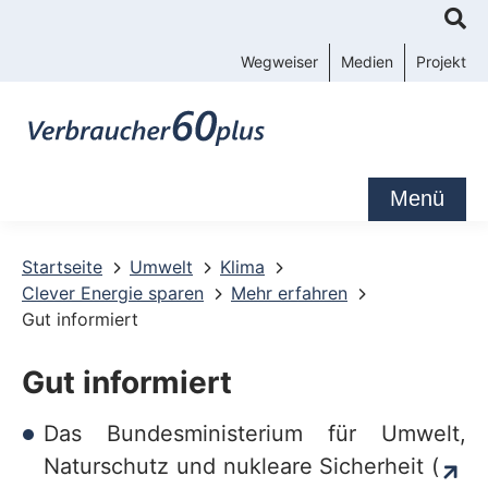
K
o
Wegweiser
Medien
Projekt
n
t
a
k
Menü
t
-
Startseite
Umwelt
Klima
Clever Energie sparen
Mehr erfahren
u
Gut informiert
n
d
Gut informiert
S
Das Bundesministerium für Umwelt,
e
Naturschutz und nukleare Sicherheit (
r