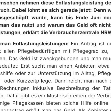
enschen nehmen diese Entlastungsleistung de
ruch. Dabei lohnt es sich gerade jetzt: Denn 
usgeschöpft wurde, kann bis Ende Juni n
an das nutzt und warum das Geld oft nicht 
istungen, erklärt die Verbraucherzentrale NR
man Entlastungsleistungen:
Ein Antrag ist n
t allen Pflegebedürftigen mit Pflegegrad zu
den. Das Geld ist zweckgebunden und man mus
deutet: Erst sucht man einen Anbieter, etw
shilfe oder zur Unterstützung im Alltag, Pfleg
- oder Kurzzeitpflege. Dann reicht man nach 
 Rechnungen inklusive Beschreibung der Täti
in. Dafür gibt es ein Musterschreiben der Verbr
ige Pflegekassen bieten solche Hilfe onlin
ungsantrag erhält man das Geld. Als Anbieter 