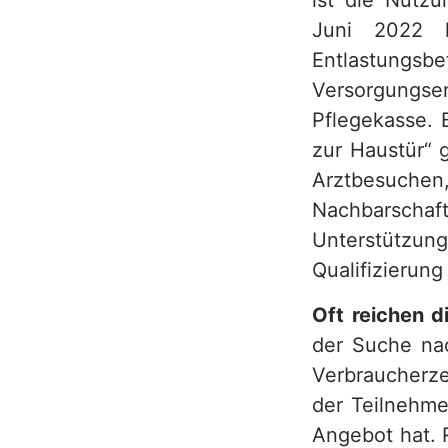
ist die Nutzu
Juni 2022 
Entlastungsb
Versorgungse
Pflegekasse. 
zur Haustür“ 
Arztbesuche
Nachbarsch
Unterstützu
Qualifizierun
Oft reichen d
der Suche na
Verbraucherze
der Teilnehm
Angebot hat. 