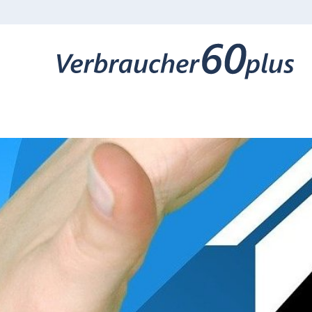
K
o
n
t
a
k
t
-
u
n
d
S