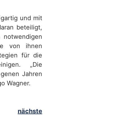
igartig und mit
ran beteiligt,
en notwendigen
ele von ihnen
egien für die
inigen. „Die
angenen Jahren
ngo Wagner.
nächste