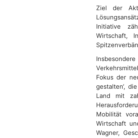
Ziel der Akt
h
Lösungsansä
Initiative z
Wirtschaft, 
Spitzenverbän
Insbesonder
Verkehrsmitt
Fokus der neu
gestalten‘, d
Land mit zah
Herausforde
Mobilität vor
Wirtschaft un
Wagner, Gesc