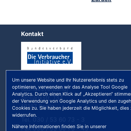
Kontakt
Die VERBRAUCHER INITIATIVE e.V.
Um unsere Website und Ihr Nutzererlebnis stets zu
optimieren, verwenden wir das Analyse Tool Google
(Bundesverband)
Analytics. Durch einen Klick auf „Akzeptieren“ stimme
Wollankstr. 134
der Verwendung von Google Analytics und den zugeh
13187 Berlin
Cookies zu. Sie haben jederzeit die Möglichkeit, dies
widerrufen.
Tel. 030 / 53 60 73 - 3
Nähere Informationen finden Sie in unserer
Fax 030 / 53 60 73 - 45