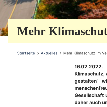
e
r
v
Mehr Klimaschut
i
c
e
Startseite
Aktuelles
Mehr Klimaschutz im Ve
b
16.02.2022.
e
Klimaschutz,
r
gestalten‘ 
e
menschenfreu
i
Gesellschaft 
daher auch um
c