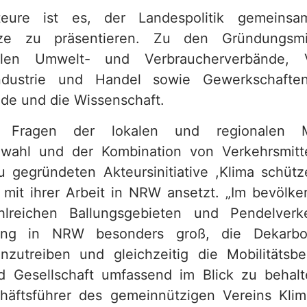
eure ist es, der Landespolitik gemeinsa
tze zu präsentieren. Zu den Gründungsmit
ählen Umwelt- und Verbraucherverbände, V
Industrie und Handel sowie Gewerkschaft
de und die Wissenschaft.
e Fragen der lokalen und regionalen Mo
elwahl und der Kombination von Verkehrsmitt
 gegründeten Akteursinitiative ,Klima schütz
ie mit ihrer Arbeit in NRW ansetzt. „Im bevölke
lreichen Ballungsgebieten und Pendelverk
rung in NRW besonders groß, die Dekarbon
anzutreiben und gleichzeitig die Mobilitätsb
d Gesellschaft umfassend im Blick zu behalt
häftsführer des gemeinnützigen Vereins Klim