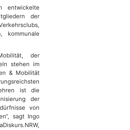
m entwickelte
gliedern der
erkehrsclubs,
en, kommunale
bilität, der
eln stehen im
en & Mobilität
rungsreichsten
ehren ist die
isierung der
edürfnisse von
en“, sagt Ingo
aDiskurs.NRW,