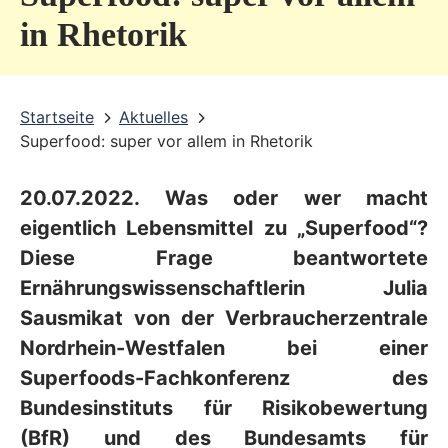
v
in Rhetorik
i
c
Startseite
Aktuelles
e
Superfood: super vor allem in Rhetorik
b
e
20.07.2022. Was oder wer macht
r
eigentlich Lebensmittel zu „Superfood“?
e
Diese Frage beantwortete
Ernährungswissenschaftlerin Julia
i
Sausmikat von der Verbraucherzentrale
c
Nordrhein-Westfalen bei einer
h
Superfoods-Fachkonferenz des
Bundesinstituts für Risikobewertung
(BfR) und des Bundesamts für