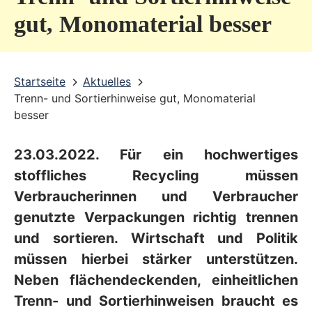
v
gut, Monomaterial besser
i
c
Startseite
Aktuelles
e
Trenn- und Sortierhinweise gut, Monomaterial
b
besser
e
23.03.2022. Für ein hochwertiges
r
stoffliches Recycling müssen
e
Verbraucherinnen und Verbraucher
i
genutzte Verpackungen richtig trennen
c
und sortieren. Wirtschaft und Politik
h
müssen hierbei stärker unterstützen.
Neben flächendeckenden, einheitlichen
Trenn- und Sortierhinweisen braucht es