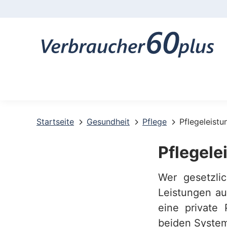
K
o
n
t
a
k
t
Startseite
Gesundheit
Pflege
Pflegeleistu
-
Pflegele
u
Wer gesetzlic
n
Leistungen au
d
eine private 
S
beiden System