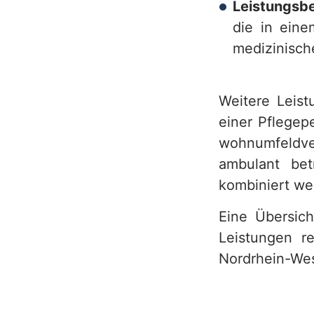
Leistungsb
h
die in ein
medizinisch
Weitere Leist
einer Pflegep
wohnumfeldv
ambulant be
kombiniert we
Eine Übersich
Leistungen r
Nordrhein-Wes