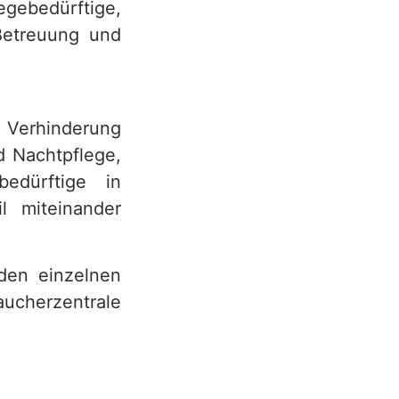
legebedürftige,
Betreuung und
i Verhinderung
d Nachtpflege,
edürftige in
 miteinander
 den einzelnen
ucherzentrale