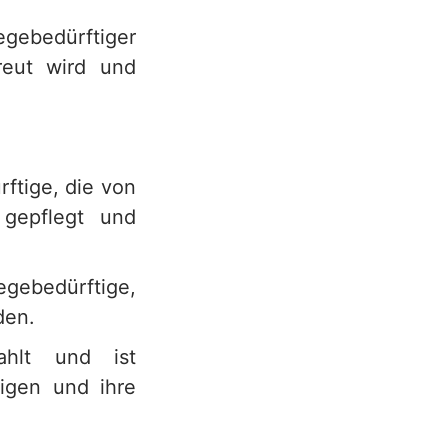
egebedürftiger
reut wird und
ftige, die von
 gepflegt und
legebedürftige,
den.
ahlt und ist
tigen und ihre