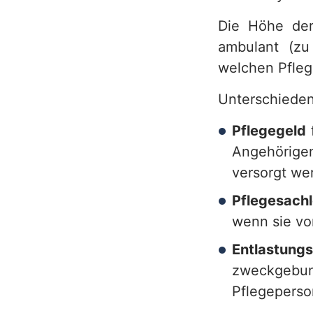
e
Die Höhe der 
r
ambulant (zu
v
welchen Pfleg
i
Unterschieden
c
Pflegegeld
e
Angehörige
b
versorgt we
e
Pflegesach
wenn sie vo
r
Entlastung
e
zweckgebund
i
Pflegeperso
c