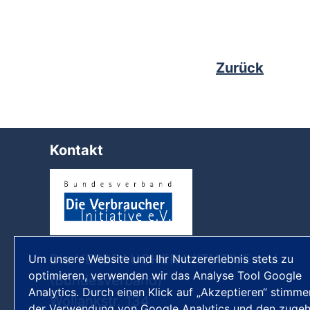
Zurück
Kontakt
Die VERBRAUCHER INITIATIVE e.V.
Um unsere Website und Ihr Nutzererlebnis stets zu
optimieren, verwenden wir das Analyse Tool Google
(Bundesverband)
Analytics. Durch einen Klick auf „Akzeptieren“ stimme
Wollankstr. 134
der Verwendung von Google Analytics und den zugeh